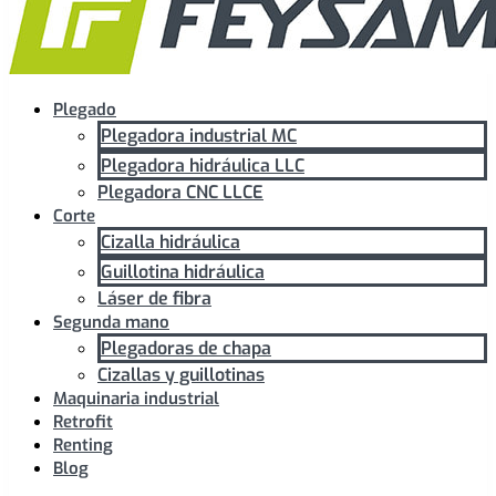
Plegado
Plegadora industrial MC
Plegadora hidráulica LLC
Plegadora CNC LLCE
Corte
Cizalla hidráulica
Guillotina hidráulica
Láser de fibra
Segunda mano
Plegadoras de chapa
Cizallas y guillotinas
Maquinaria industrial
Retrofit
Renting
Blog