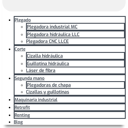
Plegado
Plegadora industrial MC
Plegadora hidráulica LLC
Plegadora CNC LLCE
Corte
Cizalla hidráulica
Guillotina hidráulica
Láser de fibra
Segunda mano
Plegadoras de chapa
Cizallas y guillotinas
Maquinaria industrial
Retrofit
Renting
Blog