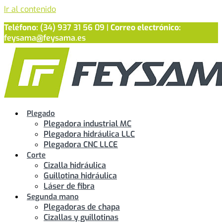
Ir al contenido
Teléfono:
(34) 937 31 56 09 |
Correo electrónico:
feysama@feysama.es
Plegado
Plegadora industrial MC
Plegadora hidráulica LLC
Plegadora CNC LLCE
Corte
Cizalla hidráulica
Guillotina hidráulica
Láser de fibra
Segunda mano
Plegadoras de chapa
Cizallas y guillotinas