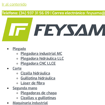
Ir al contenido
Teléfono:
(34) 937 31 56 09 |
Correo electrónico:
feysama@
Plegado
Plegadora industrial MC
Plegadora hidráulica LLC
Plegadora CNC LLCE
Corte
Cizalla hidráulica
Guillotina hidráulica
Láser de fibra
Segunda mano
Plegadoras de chapa
Cizallas y guillotinas
Maquinaria industrial