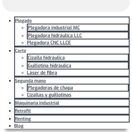
Plegado
Plegadora industrial MC
Plegadora hidráulica LLC
Plegadora CNC LLCE
Corte
Cizalla hidráulica
Guillotina hidráulica
Láser de fibra
Segunda mano
Plegadoras de chapa
Cizallas y guillotinas
Maquinaria industrial
Retrofit
Renting
Blog