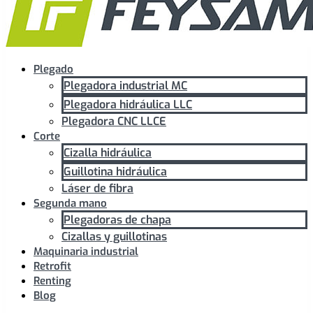
Plegado
Plegadora industrial MC
Plegadora hidráulica LLC
Plegadora CNC LLCE
Corte
Cizalla hidráulica
Guillotina hidráulica
Láser de fibra
Segunda mano
Plegadoras de chapa
Cizallas y guillotinas
Maquinaria industrial
Retrofit
Renting
Blog