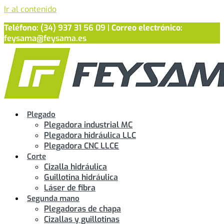
Ir al contenido
Teléfono:
(34) 937 31 56 09 |
Correo electrónico:
feysama@feysama.es
Plegado
Plegadora industrial MC
Plegadora hidráulica LLC
Plegadora CNC LLCE
Corte
Cizalla hidráulica
Guillotina hidráulica
Láser de fibra
Segunda mano
Plegadoras de chapa
Cizallas y guillotinas