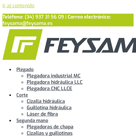
Ir al contenido
Teléfono:
(34) 937 31 56 09 |
Correo electrónico:
feysama@feysama.es
Plegado
Plegadora industrial MC
Plegadora hidráulica LLC
Plegadora CNC LLCE
Corte
Cizalla hidráulica
Guillotina hidráulica
Láser de fibra
Segunda mano
Plegadoras de chapa
Cizallas y guillotinas