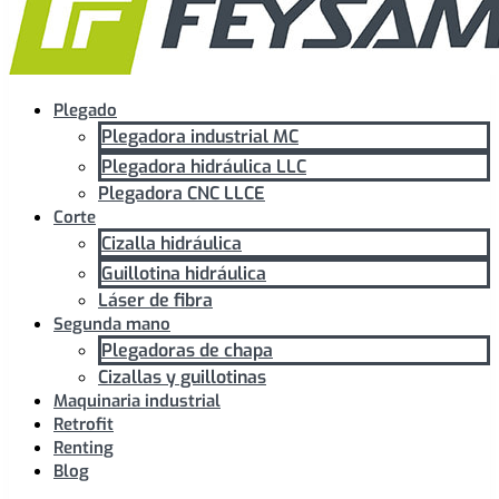
Plegado
Plegadora industrial MC
Plegadora hidráulica LLC
Plegadora CNC LLCE
Corte
Cizalla hidráulica
Guillotina hidráulica
Láser de fibra
Segunda mano
Plegadoras de chapa
Cizallas y guillotinas
Maquinaria industrial
Retrofit
Renting
Blog