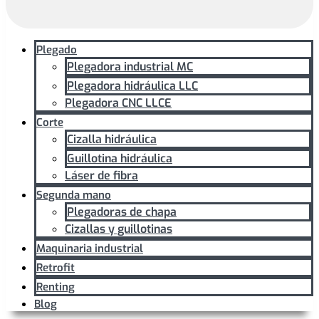
Plegado
Plegadora industrial MC
Plegadora hidráulica LLC
Plegadora CNC LLCE
Corte
Cizalla hidráulica
Guillotina hidráulica
Láser de fibra
Segunda mano
Plegadoras de chapa
Cizallas y guillotinas
Maquinaria industrial
Retrofit
Renting
Blog