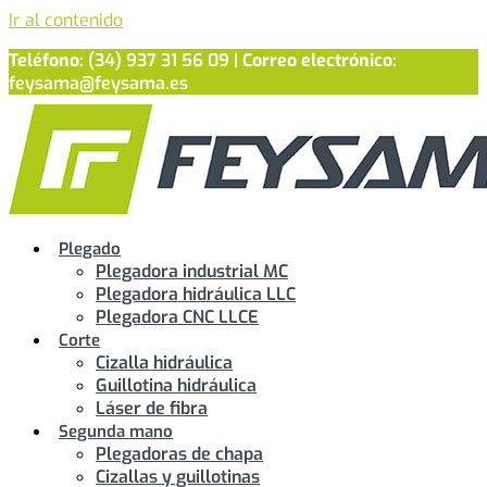
Ir al contenido
Teléfono:
(34) 937 31 56 09 |
Correo electrónico:
feysama@feysama.es
Plegado
Plegadora industrial MC
Plegadora hidráulica LLC
Plegadora CNC LLCE
Corte
Cizalla hidráulica
Guillotina hidráulica
Láser de fibra
Segunda mano
Plegadoras de chapa
Cizallas y guillotinas