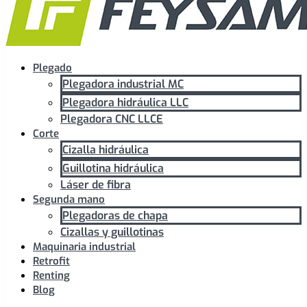
Plegado
Plegadora industrial MC
Plegadora hidráulica LLC
Plegadora CNC LLCE
Corte
Cizalla hidráulica
Guillotina hidráulica
Láser de fibra
Segunda mano
Plegadoras de chapa
Cizallas y guillotinas
Maquinaria industrial
Retrofit
Renting
Blog