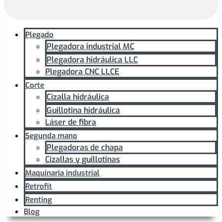
Plegado
Plegadora industrial MC
Plegadora hidráulica LLC
Plegadora CNC LLCE
Corte
Cizalla hidráulica
Guillotina hidráulica
Láser de fibra
Segunda mano
Plegadoras de chapa
Cizallas y guillotinas
Maquinaria industrial
Retrofit
Renting
Blog