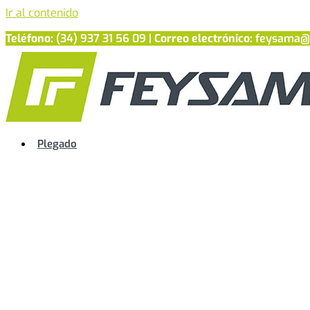
Ir al contenido
Teléfono:
(34) 937 31 56 09 |
Correo electrónico:
feysama@
Plegado